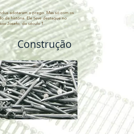
indus adotaram o prego. Mas só com os 
 da história. Ele teve destaque no 
io Josefo, do século 1. 

osefo diz que os soldados romanos, 
as cruzes em diversas posições, rindo-se 
Construção
 vem daí a ideia de que Jesus foi 
e trata de outra história”.

s finalidades em Roma. Tachas já eram 
ristã, para a fabricação de botas e 
asas, barris e caixões.

iador Plínio, o Velho, no século 1, um 
a morta não seria visitada por maus 
odução tardia para ser utilizado usado 
 era direcionado para a fabricação de 
rução de casas era realizada com madeira 
ma não necessitaria de um sistema de 