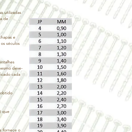
rego, era tida como um segredo 
rtesãos. A máquina de fabricar pregos em 
 utilizadas 
s mesmos e tornando mais rápida a 
a de 
ste dos Estados Unidos), do início da 
a utilização em massa dos pregos de 
chapas e 
am necessários em média 15.000 pregos.
os séculos 
ntalhes 
 mesmo deve-
icado cada 
obtido 
 que 
 fornece o 