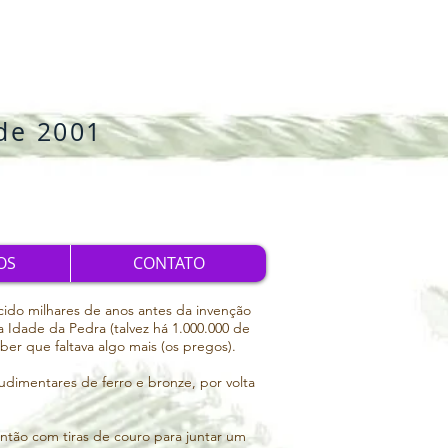
de 2001
OS
CONTATO
cido milhares de anos antes da invenção 
dade da Pedra (talvez há 1.000.000 de 
r que faltava algo mais (os pregos). 

udimentares de ferro e bronze, por volta 
ntão com tiras de couro para juntar um 