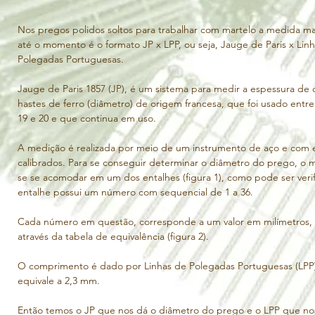
cação, que começa pela trefilação do arame de 
fixação “pregos”, poupando o uso do “caro” p
a na redução da seção transversal (largura) e 
industrial, passado de pai para filho entre os a
material. Por fim, uma máquina com movimento 
Nos pregos polidos soltos para trabalhar com martelo a medida mais
série se deu no fim do século 18, barateando o
da cabeça simultaneamente, dando forma final 
construção de casas, castelos e navios.

até o momento é o formato JP x LPP, ou seja, Jauge de Paris x Linh
 ser embalado.

Polegadas Portuguesas.

O estilo rebuscado vitoriano (comum na costa le
polidos, coil (eletro soldados), espirais 
década de 1900, só se tornou possível quando d
tros. 

Jauge de Paris 1857 (JP), é um sistema para medir a espessura de 
ferro. Para construir uma mansão vitoriana, er
hastes de ferro (diâmetro) de origem francesa, que foi usado entre 
aplicação, com martelos simples ou com 
19 e 20 e que continua em uso. 

material teremos imagens, aplicações e 
A medição é realizada por meio de um instrumento de aço e com e
calibrados. Para se conseguir determinar o diâmetro do prego, o
fastamento das estruturas (local aonde é 
 termos de aderência. Porém, em certos tipos de 
se se acomodar em um dos entalhes (figura 1), como pode ser verif
ito colateral dessa pressão pode ser o 
entalhe possui um número com sequencial de 1 a 36.

aso de rebocos de parede ou azulejos. Por isso, 
omo as ferramentas a serem usadas, é 
Cada número em questão, corresponde a um valor em milímetros, 
o.

através da tabela de equivalência (figura 2).

o com composição química específica, para que 
O comprimento é dado por Linhas de Polegadas Portuguesas (LPP)
o produtividade na sua aplicação.
equivale a 2,3 mm.

Então temos o JP que nos dá o diâmetro do prego e o LPP que nos