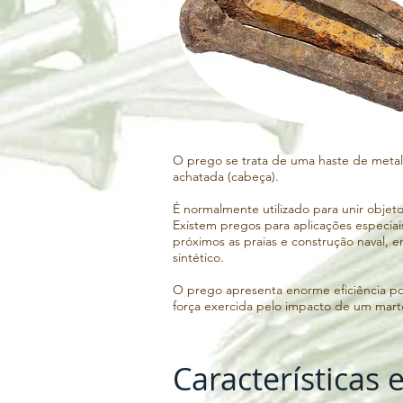
O prego se trata de uma haste de metal
achatada (cabeça).

É normalmente utilizado para unir objet
Existem pregos para aplicações especiais,
próximos as praias e construção naval, em
sintético.

O prego apresenta enorme eficiência por
força exercida pelo impacto de um mart
uma área muito maior que a da outra ex
pressão relativamente maior sobre a supe
do martelo.

Características
Para conseguirmos tornar uma haste de