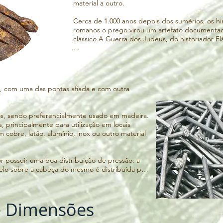
material a outro. 

Cerca de 1.000 anos depois dos sumérios, os h
romanos o prego virou um artefato documentado
clássico A Guerra dos Judeus, do historiador Fláv
Narrando a queda de Jerusalém (em 70 d.C.), J
cheios de ira, “pregavam os revoltados judeus n
deles”.

, com uma das pontas afiada e com outra 
Existe até hoje um debate entre os cientistas se
pregado à cruz, e não amarrado nela, “mas isso s
os, sendo preferencialmente usado em madeira. 
Os pregos também foram utilizados para diversa
 principalmente para utilização em locais 
conhecidas pelo menos um século antes da Era C
 cobre, latão, alumínio, inox ou outro material 
sandálias. Pregos eram usados na construção de c
Segundo uma crença romana, descrita pelo histor
 possuir uma boa distribuição de pressão: a 
caixão bem pregado era garantia de que a pesso
elo sobre a cabeça do mesmo é distribuída por 
espíritos.

tremidade do objeto, aplicando-se assim uma 
rfície a ser perfurada que a pressão recebida 
O prego de ferro, porém, acabou tendo uma intr
em larga escala, pois o metal, pouco abundante,
 e Dimensões
equipamentos bélicos. Até o século 17, a const
 metal em um prego, o mesmo precisa passar 
chanfrada, para facilitar o encaixe, e desta for