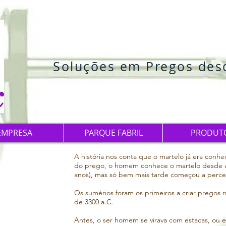
Soluções em Pregos des
EMPRESA
PARQUE FABRIL
PRODUT
A história nos conta que o martelo já era conhe
do prego, o homem conhece o martelo desde a I
anos), mas só bem mais tarde começou a percebe
Os sumérios foram os primeiros a criar pregos r
de 3300 a.C.

Antes, o ser homem se virava com estacas, ou e